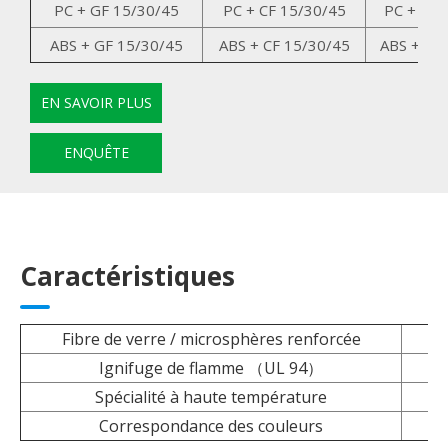
PC + GF 15/30/45
PC + CF 15/30/45
PC + GK 
ABS + GF 15/30/45
ABS + CF 15/30/45
ABS + GK
EN SAVOIR PLUS
ENQUÊTE
Caractéristiques
Fibre de verre / microsphères renforcée
Ignifuge de flamme （UL 94）
Spécialité à haute température
Correspondance des couleurs