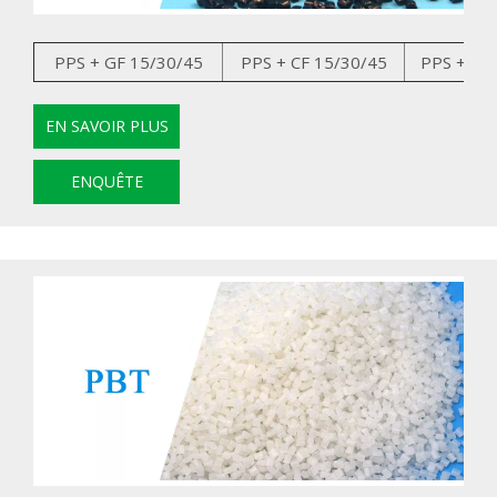
PPS + GF 15/30/45
PPS + CF 15/30/45
PPS + GK
EN SAVOIR PLUS
ENQUÊTE