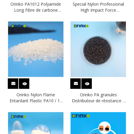
Orinko PA1012 Polyamide
Special Nylon Professional
Long Fibre de carbone
High Impact Force
Excellentes propriétés
Polyamide 10/12
électriques pour le tube de
frein à air
Orinko Nylon Flame
Orinko PA granules
Entardant Plastic PA10 / 12
Distributeur de résistance à
pour la climatisation Flexible
l'huile recherchée PA10 / 12
tuyau