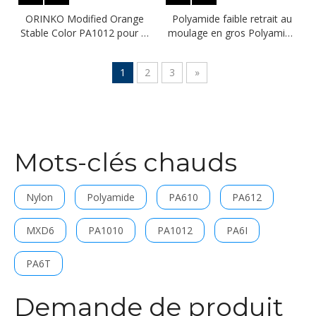
ORINKO Modified Orange
Polyamide faible retrait au
Stable Color PA1012 pour la
moulage en gros Polyamide
barre de bus
10/12
1
2
3
»
Mots-clés chauds
Nylon
Polyamide
PA610
PA612
MXD6
PA1010
PA1012
PA6I
PA6T
Demande de produit