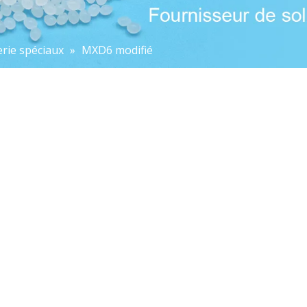
erie spéciaux
»
MXD6 modifié