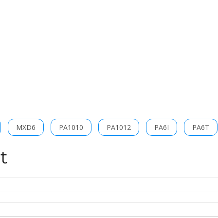
MXD6
PA1010
PA1012
PA6I
PA6T
t