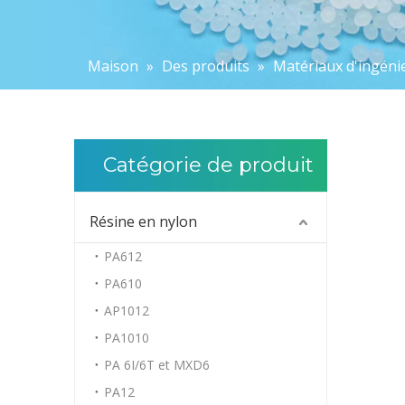
Maison
»
Des produits
»
Matériaux d'ingéni
Catégorie de produit
Résine en nylon
PA612
PA610
AP1012
PA1010
PA 6I/6T et MXD6
PA12