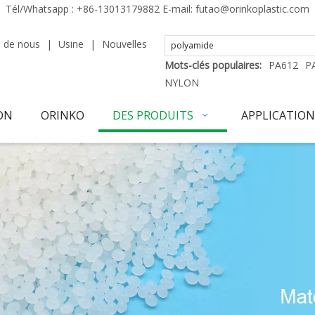
Tél/Whatsapp :
+86-13013179882
E-mail:
futao@orinkoplastic.com
 de nous
|
Usine
|
Nouvelles
Mots-clés populaires:
PA612
P
NYLON
ON
ORINKO
DES PRODUITS
APPLICATION