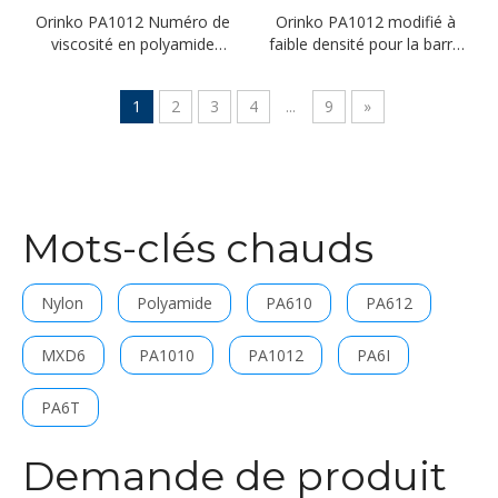
Orinko PA1012 Numéro de
Orinko PA1012 modifié à
viscosité en polyamide
faible densité pour la barre
Nylon pour câble
de bus
1
2
3
4
...
9
»
Mots-clés chauds
Nylon
Polyamide
PA610
PA612
MXD6
PA1010
PA1012
PA6I
PA6T
Demande de produit