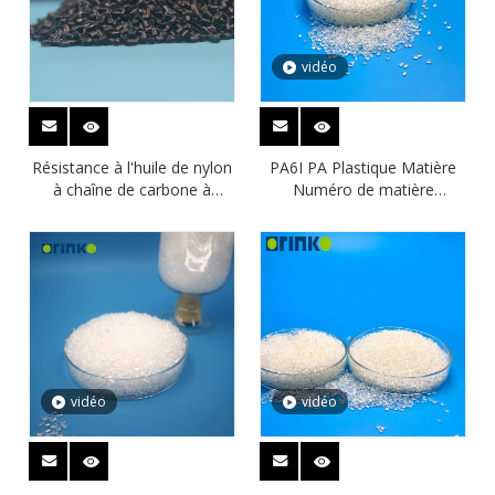
vidéo
Résistance à l'huile de nylon
PA6I PA Plastique Matière
à chaîne de carbone à
Numéro de matière
longue chaîne Orinko PA610
première en plastique 140
pour le tuyau de frein à air
tuyaux de frein
vidéo
vidéo