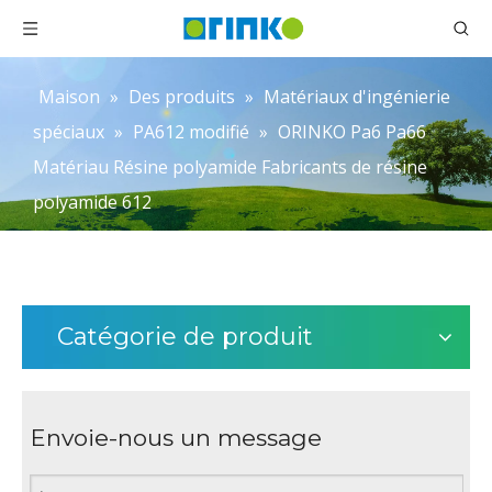
Maison
»
Des produits
»
Matériaux d'ingénierie
spéciaux
»
PA612 modifié
»
ORINKO Pa6 Pa66
Matériau Résine polyamide Fabricants de résine
polyamide 612
Catégorie de produit
Envoie-nous un message