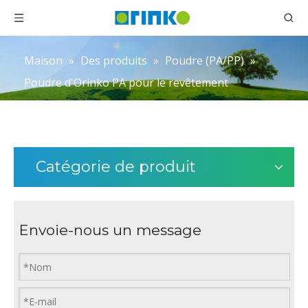
Maison
»
Des produits
»
Poudre (PA/PP)
»
Poudre d'Orinko PA pour le revêtement
Catégorie de produit
Envoie-nous un message